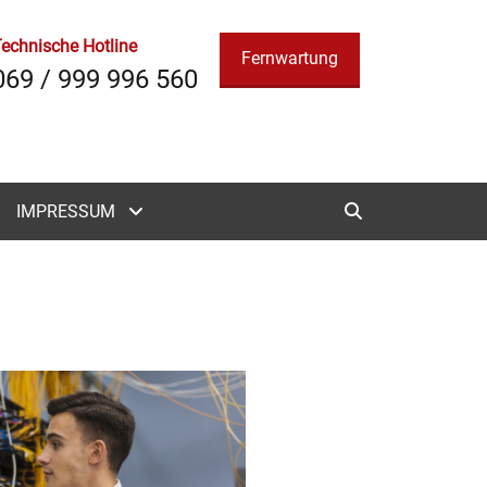
O PARTNER IN ALLEN
echnische Hotline
Fernwartung
069 / 999 996 560
Search
IMPRESSUM