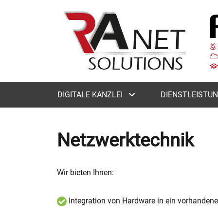
RA NET SOLUTI
BELANGEN
Primary
DIGITALE KANZLEI
DIENSTLEISTU
menu
Netzwerktechnik
Wir bieten Ihnen:
Integration von Hardware in ein vorhanden