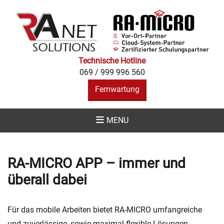
RA NET
SOLUTIONS -
IHR RA-MICRO
PARTNER IN
Technische Hotline
069 / 999 996 560
ALLEN
Fernwartung
BELANGEN
MENU
RA-MICRO APP – immer und
überall dabei
Für das mobile Arbeiten bietet RA-MICRO umfangreiche
und zuverlässige, sowie maximal flexible Lösungen.