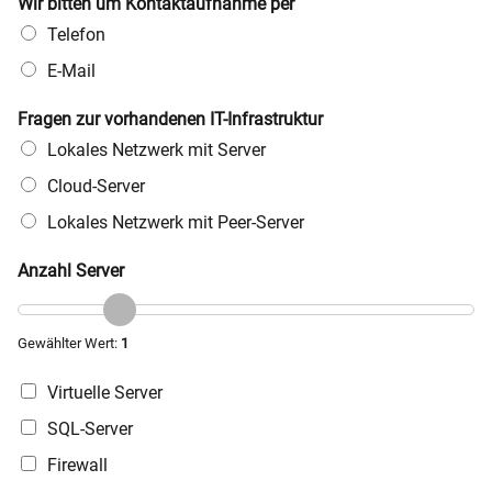
Wir bitten um Kontaktaufnahme per
Telefon
E-Mail
Fragen zur vorhandenen IT-Infrastruktur
Lokales Netzwerk mit Server
Cloud-Server
Lokales Netzwerk mit Peer-Server
Anzahl Server
Gewählter Wert:
1
F
Virtuelle Server
r
SQL-Server
a
g
Firewall
e