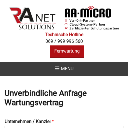
RA NET
SOLUTIONS -
IHR RA-MICRO
PARTNER IN
Technische Hotline
069 / 999 996 560
ALLEN
Fernwartung
BELANGEN
MENU
Unverbindliche Anfrage
Wartungsvertrag
Unternehmen / Kanzlei
*