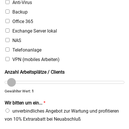
n
Anti-Virus
z
Backup
u
r
Office 365
v
o
Exchange Server lokal
r
NAS
h
a
Telefonanlage
n
d
VPN (mobiles Arbeiten)
e
n
Anzahl Arbeitsplätze / Clients
e
n
I
Gewählter Wert:
1
T
-
Wir bitten um ein...
*
I
n
unverbindliches Angebot zur Wartung und profitieren
f
von 10% Extrarabatt bei Neuabschluß
r
a