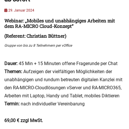
S
Posted
29. Januar 2024
c
on
h
Webinar:
„Mobiles und unabhängiges Arbeiten mit
u
dem RA-MICRO Cloud-Konzept“
l
u
(Referent: Christian Büttner)
n
Gruppe von bis zu 8 Teilnehmern per vOffice
g
,
S
Dauer:
45 Min + 15 Minuten offene Fragerunde per Chat
c
Themen:
Aufzeigen der vielfältigen Möglichkeiten der
h
u
unabhängigen und rundum betreuten digitalen Kanzlei mit
l
den RA-MICRO-Cloudlösungen vServer und RA-MICRO365,
u
Arbeiten mit Laptop, Handy und Tablet, mobiles Diktieren
n
g
Termin:
nach individueller Vereinbarung
e
n
69,00 € zzgl MwSt.