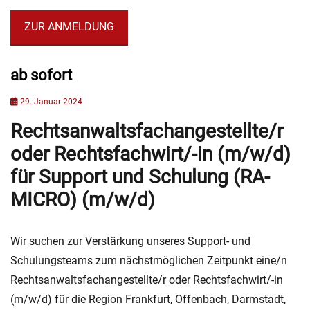
ZUR ANMELDUNG
ab sofort
Categories
S
Posted
29. Januar 2024
c
on
h
Rechtsanwaltsfachangestellte/r
u
l
oder Rechtsfachwirt/-in (m/w/d)
u
für Support und Schulung (RA-
n
g
MICRO) (m/w/d)
,
S
c
Wir suchen zur Verstärkung unseres Support- und
h
Schulungsteams zum nächstmöglichen Zeitpunkt eine/n
u
l
Rechtsanwaltsfachangestellte/r oder Rechtsfachwirt/-in
u
(m/w/d) für die Region Frankfurt, Offenbach, Darmstadt,
n