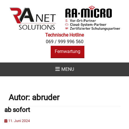
RA NET
SOLUTIONS -
IHR RA-MICRO
PARTNER IN
Technische Hotline
069 / 999 996 560
ALLEN
Fernwartung
BELANGEN
MENU
Autor:
abruder
ab sofort
Posted
11. Juni 2024
on