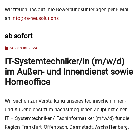
Wir freuen uns auf Ihre Bewerbungsunterlagen per E-Mail
an
info@ra-net.solutions
ab sofort
Categories
K
Posted
24. Januar 2024
a
on
r
IT-Systemtechniker/in (m/w/d)
r
i
im Außen- und Innendienst sowie
e
Homeoffice
r
e
Wir suchen zur Verstärkung unseres technischen Innen-
und Außendienst zum nächstmöglichen Zeitpunkt einen
IT – Systemtechniker / Fachinformatiker (m/w/d) für die
Region Frankfurt, Offenbach, Darmstadt, Aschaffenburg.